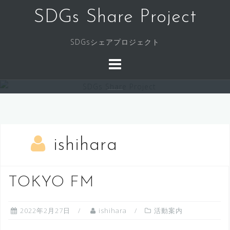
コ
SDGs Share Project
ン
テ
SDGsシェアプロジェクト
ン
ツ
へ
ス
キ
ッ
プ
ishihara
TOKYO FM
2022年2月27日
ishihara
活動案内