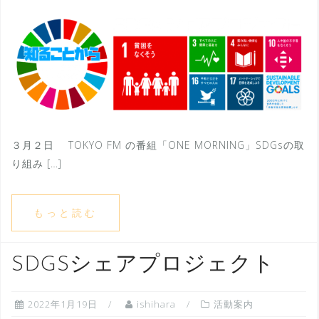
３月２日 TOKYO FM の番組「ONE MORNING」SDGsの取
り組み […]
もっと読む
SDGSシェアプロジェクト
2022年1月19日
ishihara
活動案内